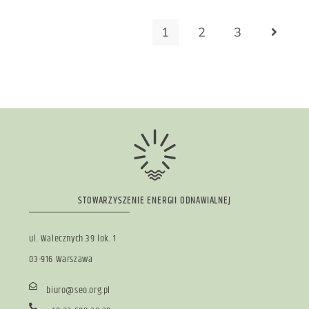
1
2
3
STOWARZYSZENIE ENERGII ODNAWIALNEJ
ul. Walecznych 39 lok. 1
03-916 Warszawa
biuro@seo.org.pl